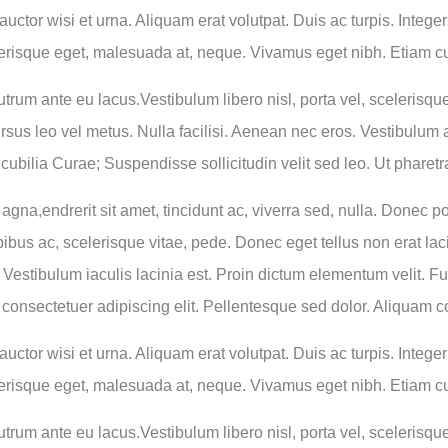
uctor wisi et urna. Aliquam erat volutpat. Duis ac turpis. Integer
lerisque eget, malesuada at, neque. Vivamus eget nibh. Etiam cur
rutrum ante eu lacus.Vestibulum libero nisl, porta vel, sceleris
rsus leo vel metus. Nulla facilisi. Aenean nec eros. Vestibulum an
cubilia Curae; Suspendisse sollicitudin velit sed leo. Ut phare
 agna,endrerit sit amet, tincidunt ac, viverra sed, nulla. Donec
pibus ac, scelerisque vitae, pede. Donec eget tellus non erat la
. Vestibulum iaculis lacinia est. Proin dictum elementum velit.
, consectetuer adipiscing elit. Pellentesque sed dolor. Aliquam 
uctor wisi et urna. Aliquam erat volutpat. Duis ac turpis. Integer
lerisque eget, malesuada at, neque. Vivamus eget nibh. Etiam cur
rutrum ante eu lacus.Vestibulum libero nisl, porta vel, sceleris