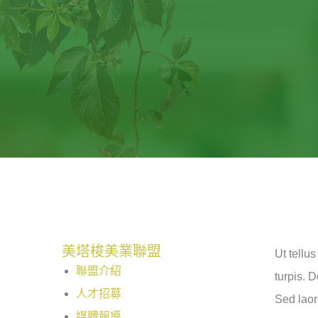
美塔梭美業聯盟
Ut tellu
聯盟介紹
turpis. 
人才招募
Sed laor
媒體報導