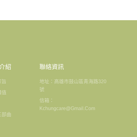
介紹
聯絡資訊
宗旨
地址：高雄市鼓山區青海路320
號
價值
信箱：
Kchungcare@gmail.com
三部曲