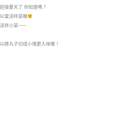
迎接夏天了 你知道嗎？
以當涼拌菜喔
涼拌小菜~~~
以將丸子切成小塊更入味喔！