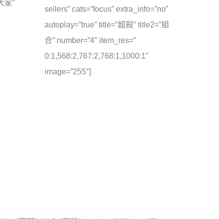
=”大家”
sellers” cats=”focus” extra_info=”no”
autoplay=”true” title=”超殺” title2=”組
合” number=”4″ item_res=”
0:1,568:2,767:2,768:1,1000:1″
image=”255″]