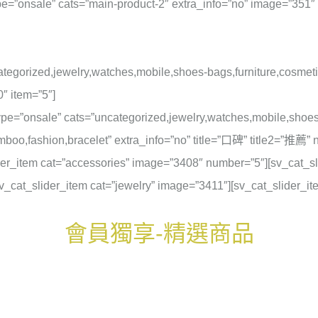
type=”onsale” cats=”main-product-2″ extra_info=”no” image=”351
ncategorized,jewelry,watches,mobile,shoes-bags,furniture,cosmet
″ item=”5″]
_type=”onsale” cats=”uncategorized,jewelry,watches,mobile,shoes
amboo,fashion,bracelet” extra_info=”no” title=”口碑” title2=”推薦”
er_item cat=”accessories” image=”3408″ number=”5″][sv_cat_sl
sv_cat_slider_item cat=”jewelry” image=”3411″][sv_cat_slider_i
會員獨享-精選商品