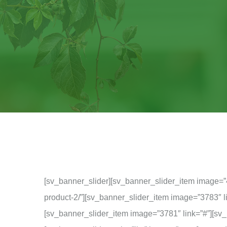
[sv_banner_slider][sv_banner_slider_item image=”
product-2/”][sv_banner_slider_item image=”3783″ l
[sv_banner_slider_item image=”3781″ link=”#”][sv_