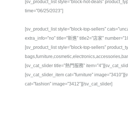
[sv_product_list style=”block-hot-deals” product_
time=”06/25/2023″]
[sv_product_list style=”block-top-sellers” cats=”u
extra_info=”no” title=”新進” title2=”店家” number=”10
[sv_product_list style=”block-top-sellers” product
bags,furniture,cosmetic,electronics,accessories,b
[sv_cat_slider title=”熱門服務” item=”4″][sv_cat_slid
[sv_cat_slider_item cat=”furniture” image=”3410″][
cat=”fashion” image=”3412″][/sv_cat_slider]