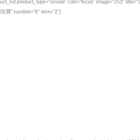
uct_list product_type=”onsale” cats=”focus” image=”253″ title
”都在買” number=”6″ item=”2″]