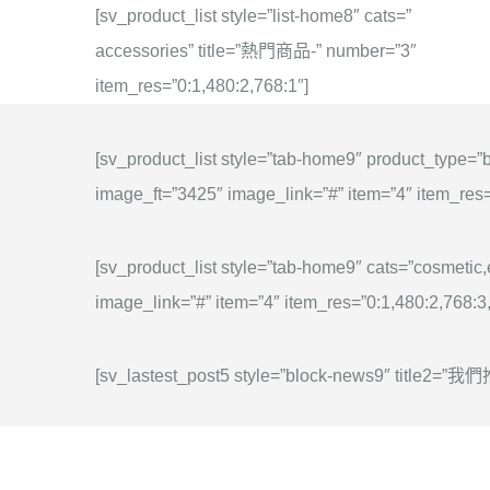
[sv_product_list style=”list-home8″ cats=”
accessories” title=”熱門商品-” number=”3″
item_res=”0:1,480:2,768:1″]
[sv_product_list style=”tab-home9″ product_type=”
image_ft=”3425″ image_link=”#” item=”4″ item_res=
[sv_product_list style=”tab-home9″ cats=”cosmeti
image_link=”#” item=”4″ item_res=”0:1,480:2,768:3
[sv_lastest_post5 style=”block-news9″ title2=”我