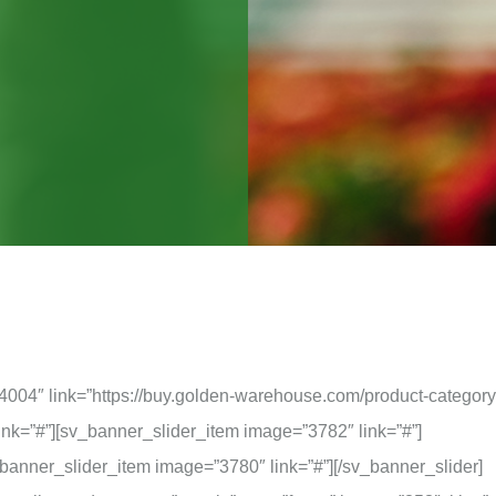
4004″ link=”https://buy.golden-warehouse.com/product-category
ink=”#”][sv_banner_slider_item image=”3782″ link=”#”]
banner_slider_item image=”3780″ link=”#”][/sv_banner_slider]