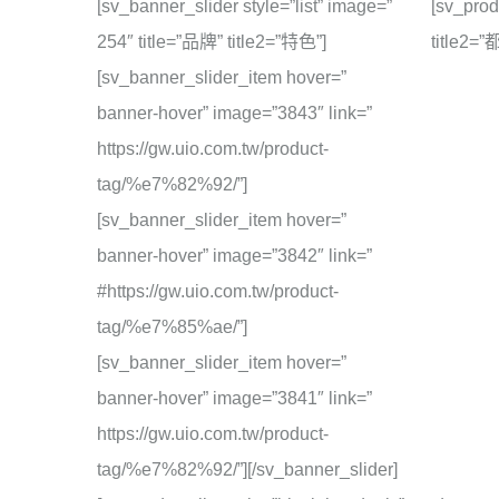
[sv_banner_slider style=”list” image=”
[sv_prod
254″ title=”品牌” title2=”特色”]
title2=
[sv_banner_slider_item hover=”
banner-hover” image=”3843″ link=”
https://gw.uio.com.tw/product-
tag/%e7%82%92/”]
[sv_banner_slider_item hover=”
banner-hover” image=”3842″ link=”
#https://gw.uio.com.tw/product-
tag/%e7%85%ae/”]
[sv_banner_slider_item hover=”
banner-hover” image=”3841″ link=”
https://gw.uio.com.tw/product-
tag/%e7%82%92/”][/sv_banner_slider]