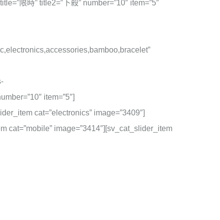
″ title=”限時” title2=”下殺” number=”10″ item=”5″
ic,electronics,accessories,bamboo,bracelet”
-
 number=”10″ item=”5″]
ider_item cat=”electronics” image=”3409″]
tem cat=”mobile” image=”3414″][sv_cat_slider_item