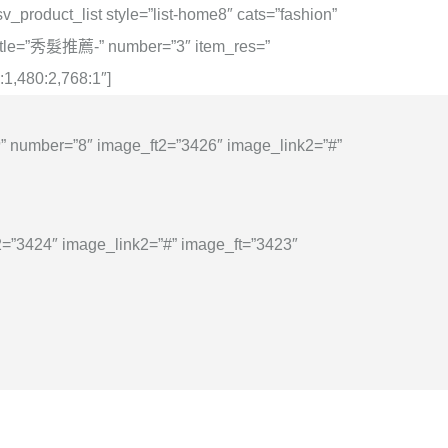
sv_product_list style=”list-home8″ cats=”fashion”
itle=”秀髮推薦-” number=”3″ item_res=”
:1,480:2,768:1″]
行榜” number=”8″ image_ft2=”3426″ image_link2=”#”
2=”3424″ image_link2=”#” image_ft=”3423″