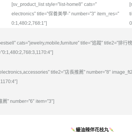
[sv_product_list style=”list-home8″ cats=”
[
electronics” title=”保養美學-” number=”3″ item_res=”
t
0:1,480:2,768:1″]
0
bestsell” cats=”jewelry,mobile,furniture” title=”追蹤” title2=”排
”0:1,480:2,768:3,1170:4″]
c,electronics,accessories” title2=”店長推薦” number=”8″ image_ft
,1170:4″]
們推薦” number=”6″ item=”3″]
蠔油辣伴花枝丸