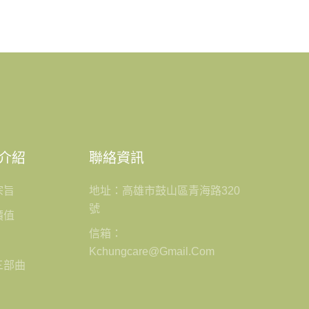
介紹
聯絡資訊
宗旨
地址：高雄市鼓山區青海路320
號
價值
信箱：
Kchungcare@gmail.com
三部曲