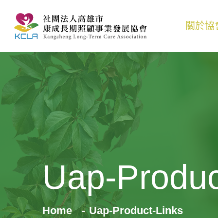
關於協
Uap-Produc
Home
Uap-Product-Links